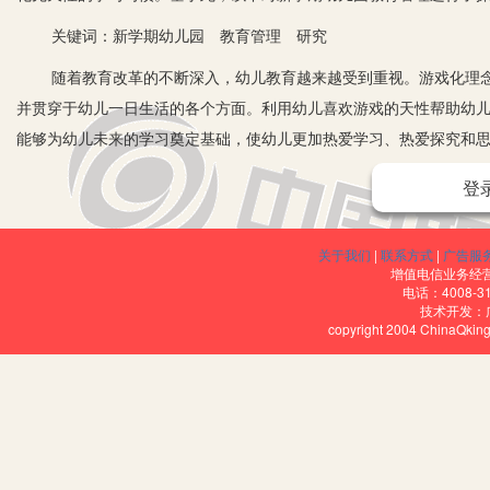
关键词：新学期幼儿园 教育管理 研究
随着教育改革的不断深入，幼儿教育越来越受到重视。游戏化理念
并贯穿于幼儿一日生活的各个方面。利用幼儿喜欢游戏的天性帮助幼
能够为幼儿未来的学习奠定基础，使幼儿更加热爱学习、热爱探究和
一、提升教师的信息技术水平
登
在推进信息技术在幼儿园教学活动有效应用的进程中，应当加强对
熟练度。信息技术在教育活动中的应用是不断更新的，幼儿园教师的
关于我们
|
联系方式
|
广告服
增值电信业务经营许
个环节，因此，要加强对幼儿园教师信息技术水平的培训。调查发现
电话：4008-3
技术开发：
在着一些问题和困惑，尤其对于一些较为复杂的程序，需要花费其大
copyright 2004 ChinaQk
教师的教学能力，幼儿园内应自主地建立培训机制，鼓励教师积极进
二、尊重幼儿，并以幼儿为学习主体
以幼儿为学习主体，主要指的是改变传统教学模式，为了更好地帮
极性。为了能够更好地接受知识，理解生活中的一些实践内容，教师
结合，拉近游戏和学生之间的距离。教师鼓励幼儿在游戏中输出情感