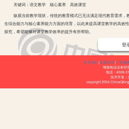
关键词：语文教学 核心素养 高效课堂
纵观当前教学现状，传统的教育模式已无法满足现代教育需求，教
生综合能力与核心素养能力方面的培育，以此来提高课堂教学的高效
探究，希望能够对课堂教学效率的提升有所帮助。
一、语文学科核心素养的实质内涵
登
语文学科的核心素养包括四个主要内容：即语言的构建与运用、思
最重要的组成部分，也是核心素质的基础部分，思维发展与提升是核
关于我们
|
联系方式
|
广告服
增值电信业务经营许
学科核心素养所要达到的最终目标。特别是学生们到了高中以后，他
电话：4008-3
技术开发：
容，最终使学生的综合素养能力得到提升。
copyright 2004 ChinaQk
二、日常教学——语言建构与运用
语文本就是一门以语言为主学科，这也就在决定其在语言建构与应
流与沟通的重要手段。这正因为如此，强化学生对语言建构与运用的
例：受所处时代的影响，文言文的教学对于大多数学生而言是一大难
语言和积累与拓展。又如：在进行“阅读与欣赏”章节的学习中，教师