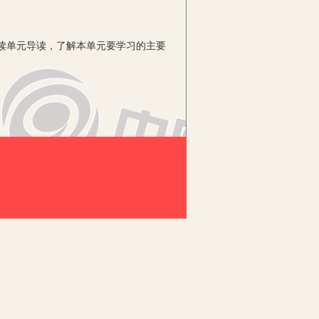
读单元导读，了解本单元要学习的主要
探究有更全面系统的认识。在亲身经历
问题，这些材料的阅读，增强了学生的
学知识的兴趣。
共同的教学模式：搜集资料——分享交
养学生发现问题、解决问题的创新能力。