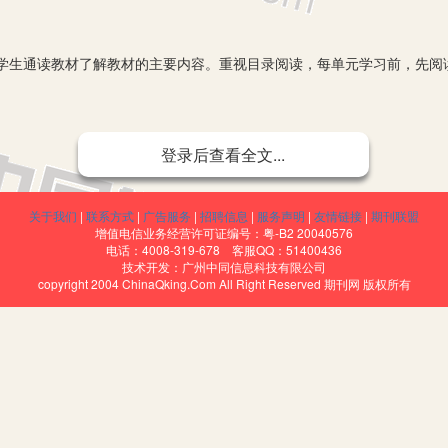
通读教材了解教材的主要内容。重视目录阅读，每单元学习前，先阅
。
登录后查看全文...
地阅读实验探究方法和科学概念，联系已有的经验，对接下来的实验
法和科学概念通过阅读深入学生脑海，从而提高课堂探究的有效性。
关于我们
|
联系方式
|
广告服务
|
招聘信息
|
服务声明
|
友情链接
|
期刊联盟
增值电信业务经营许可证编号：粤-B2 20040576
电话：4008-319-678 客服QQ：51400436
技术开发：广州中同信息科技有限公司
识形成系统的知识体系，把资料库归结为两类：一是当前研究的热点
copyright 2004 ChinaQking.Com All Right Reserved 期刊网 版权所有
学家的故事，学生介绍与内容相关的科学家的故事，从而激发学生探究科
问题，通过阅读创新解决，进行进一步的研究、交流、整理。提炼成
总结——创新应用，将阅读与创新有效结合。寻找科学与生活的联系，培