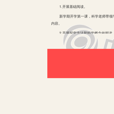
1.开展基础阅读。
新学期开学第一课，科学老师带领学生
内容。
2.开展探究方法和科学概念的阅读
在课堂探究过程中，引导学生有针对性
的探究活动中实施教材阅读，让探究方
3.加强“资料库”阅读。
提升科学知识的广度，总结单元科学知
环保、科技、航天、爱国意识。二是科
4.开展生活化阅读。
教师带领学生将探究过程中产生的新的
流——问题引领——实验探究——归纳
二、以多样的活动促进阅读落地