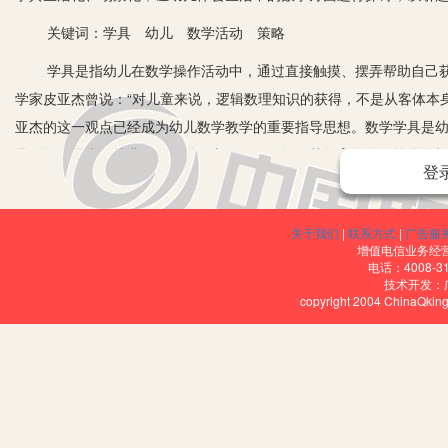
关键词：学具 幼儿 数学活动 策略
学具是指幼儿在数学操作活动中，通过直接触摸、摆弄帮助自己获
学家皮亚杰曾说：“对儿童来说，逻辑数理知识的获得，不是从客体本
亚杰的这一观点已经成为幼儿数学教学的重要指导思想。数学学具是
具的运用是为了幼儿更好的学、老师更好的教，其教育的有效性是最
登
儿参与操作的兴趣，探索与操作的效果，也直接影响到教育目标的实
一、提供幼儿乐学、易学的有效学具
关于我们
|
联系方式
|
广告服
增值电信业务经营许
由于幼儿年龄小，抽象思维能力差，因此，更需要依靠直接的兴趣
电话：4008-3
技术开发：
效果也就会越好。在数学活动中，我们要善于为幼儿提供乐学、易学
copyright 2004 ChinaQk
激发幼儿探究数学的兴趣。
1.学具应具有趣味性。
布鲁纳说：“学习的最大兴趣，乃是对学习材料的兴趣。”当幼儿对
活动的积极性。因此，我们在设计数学学具时应努力挖掘它的趣味性
的积极性。