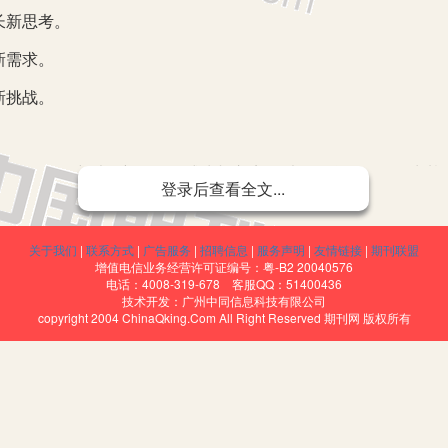
长新思考。
新需求。
新挑战。
策略研究以创新研修形式为切入点，以经验学习圈理论为基础
登录后查看全文...
师专业技能、教学素养协同发展的实践研修中不断更新教育观念
本、突破校本，跨越时空、共享共建的大研修格局，打造更高素
关于我们
|
联系方式
|
广告服务
|
招聘信息
|
服务声明
|
友情链接
|
期刊联盟
增值电信业务经营许可证编号：粤-B2 20040576
电话：4008-319-678 客服QQ：51400436
技术开发：广州中同信息科技有限公司
相关综述。
copyright 2004 ChinaQking.Com All Right Reserved 期刊网 版权所有
式”教师研修联盟的运行策略研究，以“四习一体”式培训方式，
研习”“展示演习”四个螺旋上升的阶段，意在探寻一条有效推进片域
模式。