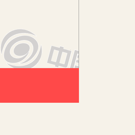
，紧扣“四习一体”研修模式，丰富
，真正实现资源共享、专家引领、
质的教师队伍。
以“组团式”援疆教师为资源，形
内教师专业技能、教学素养协同发展的