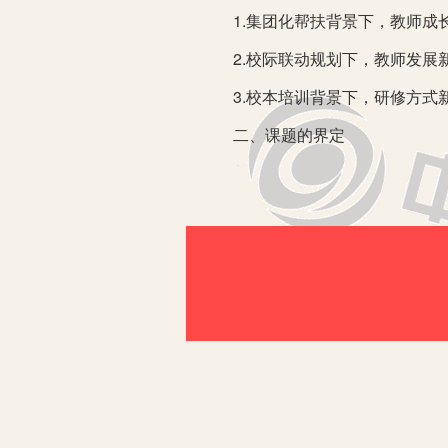
1.集团化帮扶背景下，教师成
2.校际联动规划下，教师发展
3.校本培训背景下，研修方式
二、课题的界定
基于校际联动的教师研修联盟运作
培训、学习内容设置，使片域内教
同伴互助、和谐发展，形成立足校
三、研究综述
1.“组团式”教师研修共同体的
研究则重在学习共同体背景下“组团
成“集中学习”“实地学习”“在岗
研修途径，构建研修共同体的运行
2.“经验学习圈”理论的运用。