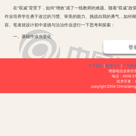
在“双减”背景下，如何“增效”成了一线教师的难题。随着“双减”政
作业培养学生勇于改过的习惯、审美的能力、挑战自我的勇气，如何
容。笔者就设计初中道德与法治作业进行一下思考和探索：
一、基础作业当堂化
登
1.课文中的材料题目，都是注意紧扣当堂内容，紧密结合学生生活
道具有思考价值、有一定梯度的练习材料题目，或帮助学生理解课文主
精。要向课堂四十五分钟要质量。凡是在课堂上完成的作业都要当堂完
关于我们
|
联系方式
|
广告服
增值电信业务经营许
基准。凡是有一定难度的练习题、选做题，应设置相应的梯度训练，循
电话：4008-3
技术开发：
上，教师对课堂书面作业进行“巡回面批”，课堂上留有学生作业和教
copyright 2004 ChinaQk
的学生，能及时发现存在问题，利用课中、课间和课后服务时间进行“一
二、重点作业趣味化
遵循学生的认知规律，为学生搭建可视化的支架，借助图表、思维导
1.思维导图。思维导图，能帮助学生厘清知识脉络，利用个性化教学，
业：一是做一做。当学到七年级上《孝亲敬长》时，可以让学生放学