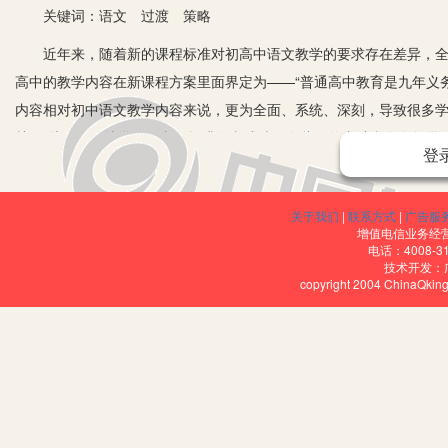
关键词：语文 过渡 策略
近年来，随着新的课程标准对初高中语文教学的要求存在差异，全日
高中的教学内容在新课程方案里面界定为——“普通高中教育是九年义
内容相对初中语文教学内容来说，更为全面、系统、深刻，导致很多学
关”，从而有效地学习语文，提升语文成绩？在此，笔者结合自身教学
登
一、做好调查，精准排查，准确摸底
1.制作调查问卷，开展问卷调查。在刚进校的第一周，可以制作“高
关于我们
|
联系方式
|
广告服
增值电信业务经营许
就主动了解高中的语文课程？”“你对高中语文学习是否充满期待？”“你
电话：4008-3
技术开发：
文学习中，你认为哪个板块的内容较吃力？”等等。通过简单的问题了
copyright 2004 ChinaQk
2.组织一次小测试。教师可以先快速浏览初中的语文教材，根据初中
学生的初中语文知识体系及现状。
3.开展个别谈心谈话。开学第一周，教师可根据本班学生的中考语
惯、知识的系统性。
4.开展丰富的趣味活动。利用语文学科的趣味性，开展丰富的活动