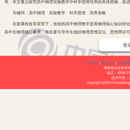
考。本文重点探究高中物理实验教学中科学思维培养的具体措施，促
关键词：高中物理 实验教学 科学思维 培养策略
在新课程改革背景下，传统的高中物理教学是将物理核心知识转化到
高中生物理核心素养，首先要引导学生做好物理思维定位。思维辨识
识来推理事实，既而形成自主创新思维能力。为在高中物理实验教学
登
方面来具体探讨高中物理实验教学中学生科学思维培养措施。
一、通过榜样的力量，通过树立科学严谨的态度
关于我们
|
联系方式
|
广告服
增值电信业务经营许
高中物理学科是一门逻辑性比较强的学科，针对复杂的物理知识，教
电话：4008-3
技术开发：
立科学的学习态度，才能更好地进行各项物理实验探究。为培养学生
copyright 2004 ChinaQk
物理学习过程中的重要作用，并通过规范自己的思想与言行给学生树
科学研究的探究态度应用到实验环节中，遵守实验流程和操作规范，
实验过程要有充分的论据支撑，在实验数据处理方面也要科学严谨，确
严谨的实验态度，教师可以充分发挥物理历史上著名物理学家的榜样
科探究过程中的经典案例和贡献，还可以给学生讲一些历史发生的一
有效激发高中生对物理实验的探究欲望。