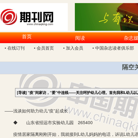
首页
阅读
杂志
• 在线订刊
• 会员首页
• 加入会员
• 中国杂志读者俱乐部
隔空
[导读]
“疫”间家访，“爱”中连线——关注呵护幼儿心理。首先我和L幼儿以
——浅谈如何助力幼儿“疫”起成长
◆ 山东省招远市实验幼儿园 265400
疫情居家隔离刚刚开始，我就接到L幼儿妈妈的电话，诉说L幼儿语