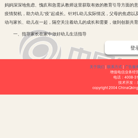
妈妈深深地焦虑、愧疚和急需从教师这里获取有效的教育引导方面的
疫情契机，助力幼儿“疫”起成长。针对L幼儿实际情况，父母的焦虑
动与家长、幼儿在一起，隔空关注着幼儿的成长和需要，做到创新共
一、指导家长在家中做好幼儿生活指导
1.“疫”间家访，“爱”中连线——关注呵护幼儿心理。首先我和L幼儿
登
罩”。视频里一次次听到L幼儿对老师的叮嘱与思念，这让我非常激动
的……》电子表格发送给家长，了解幼儿近期最感兴趣的活动内容、形
关于我们
|
联系方式
|
广告服
幼儿园，师幼共同约定在春暖花开时，在幼儿园相见的美好心愿。
增值电信业务经营许
电话：4008-3
技术开发：
2.“疫”不容辞，陪你一起健康宅——关注幼儿生活作息。制定符合
copyright 2004 ChinaQk
中享受这段美好的亲子时光。
3.让爱与教育“疫”直相伴——关注幼儿兴趣培养。结合调查了解到
L幼儿父母推送幼儿园、班级的“疫情无情人有情，招实幼宝宝我最行
分享，音乐嗨翻天》《绳牵两端爱相连》《小小指尖，快乐时光》和
动，通过不同形式、内容的活动吸引L幼儿积极参与到每一次活动。