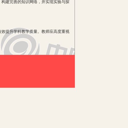
，构建完善的知识网络，并实现实验与探
效提升学科教学质量。教师应高度重视
深厚。尤其对人教版教材来说，对各个
学生日常生活的联系，插图的数量与类型
知识的兴趣，较好实现课堂导入，促使预
兴趣，并引发学生深度思考，较好实现深
达作为主线，帮助学生连结各知识点成
力、思维能力等，如对动物细胞和植物细
和步骤等；而豌豆杂交分析图解则有效培