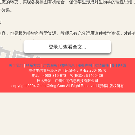
动态的转变，实现各类插图有机结合，促使学生形成对生物学的理性思维
的效果。
用
，也是极为关键的教学资源。教师只有充分运用该种教学资源，才能有
效果，更好实现深度学习目标。
登录后查看全文...
传递丰富的生物信息，而且还具有很多其他方面的作用，教育价值极为
关于我们
|
联系方式
|
广告服务
|
招聘信息
|
服务声明
|
友情链接
|
期刊联盟
增值电信业务经营许可证编号：粤-B2 20040576
出显示，同时对概念之间的内在逻辑非常重视，而且更加注重生物知识同
电话：4008-319-678 客服QQ：51400436
技术开发：广州中同信息科技有限公司
的教学价值。首先，教师合理应用插图教学，可以有效激发学生学习生物
copyright 2004 ChinaQking.Com All Right Reserved 期刊网 版权所有
检查图带领学生自我检测，迅速吸引学生注意力，激发其学习生物知识的
助于学生结构化和系统化生物知识。如在学习画概念图时，以遗传信息表
时有助于学生能力提升。运用插图较好地培养了学生的观察能力、实验能
升了学生的观察能力；运用实验设计图较好地培养了学生掌握实验的方法
对学生深度学习目标实现提供了极大的支持。
教学策略