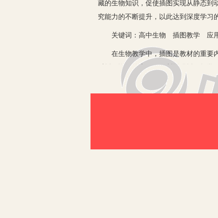
藏的生物知识，促使插图实现从静态到
究能力的不断提升，以此达到深度学习
关键词：高中生物 插图教学 应
在生物教学中，插图是教材的重要内容
对插图资源的应用，不断增强插图教学
一、生物教材插图的教学价值
高中生物教材中的插图不仅可以为学生
模块的知识体系与能力体系均进行了突
相对其他教材明显更多，因而具有突出
期教学效果更好实现。如运用红绿色盲
度学习。其次，通过发挥插图作用，有
网，对学生掌握相关知识较为有利，同
胞亚显微结构模式图进行观察，有效提
养了学生对分离定律文字的深化理解，
二、基于深度学习开展高中生物插图