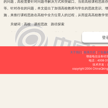
的问题，高校需要针对问题寻解决方式和突破口。当前高校课程思政
等。针对存在的问题，本文提出了加强高校教师与学生的思政意识、
施，来推行课程思政在高校中全方位育人的过程，从而提高高校教学
关键词：高校 课程思政 路径探索
高校学生正处于青春期，要在思想上正确引导，才能使其在未来的生
登
仍存在各种教学问题，要求教师对当下思政课程的教学方法和教学内
学生的思想政治教育工作对学生思想政治的引导，开展思想政治教学
关于我们
|
联系方式
|
广告服
识内容丰富精彩、标题特色鲜明、题目新颖、内容创新的育人模式，
增值电信业务经营许
行梳理化，促进课程思政教学革新的优化发展。因此，对高校课程思
电话：4008-3
技术开发：
copyright 2004 ChinaQk
一、加强高校课程思想政治建设有其必要性
目前，我国经济处在急速发展阶段，以往经济体制下的相关产业结构
现和城乡矛盾，导致目前社会矛盾日益剧烈。如果高校学生对信息接
行为。当前，社会提供就业岗位与学生就业人数存在差距，无法满足
时效性，从而稳定学生的学习心态，保证学生可以正常毕业。为了减
的传授和学生相关理论知识的学习，还要加强思想政治建设课程的推