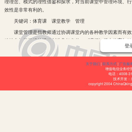
理理念、模式的理性借鉴和探求，对当前课堂中管理环境、行
效性是非常有利的。
关键词：体育课 课堂教学 管理
课堂管理是指教师通过协调课堂内的各种教学因素而有效地
动地参加学习锻炼活动创造良好条件。《课标》提出体育与健
登
建了认知、技能、情感、行为等领域课程结构，融合了体育、
学生的健康意识、锻炼习惯和卫生习惯的养成，将增进学生健
关于我们
|
联系方式
|
广告服
成长。
增值电信业务经营许
电话：4008-3
一、体育课堂管理的意义
技术开发：
copyright 2004 ChinaQk
课堂管理是体育教师为了维持正常的教学活动开展，鼓励学
为。通过课堂常规的管理，能够帮助学生养成良好的行为习惯
有利于课堂40分钟的有效利用。
二、体育课纪律与课堂管理
1.体育课中学生违纪的表现形式。(1)上课期间要求不能