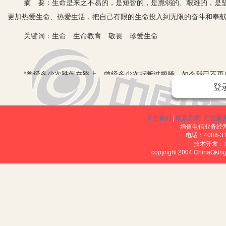
摘 要：生命是来之不易的，是短暂的，是脆弱的、艰难的，是坚
更加热爱生命、热爱生活，把自己有限的生命投入到无限的奋斗和奉
关键词：生命 生命教育 敬畏 珍爱生命
“曾经多少次跌倒在路上，曾经多少次折断过翅膀，如今我已不再感
登
像穿行在无边的旷野，拥有挣脱一切的力量……”是啊，慷慨激昂的歌
憧憬。不禁感叹：生命是什么？有人告诉我：“生命就像一杯水，一天
期。”
关于我们
|
联系方式
|
广告服
增值电信业务经营许
我也常常在想生命是什么？
电话：4008-3
技术开发：
copyright 2004 ChinaQk
记得那日，我如往常一样，准备上班时，突然发现，桌上的一盆仙
生命的青翠绿衣，取而代之的是代表死亡、失去希望的灰与黑，我心里
惜，懊悔，震撼。愕然我以为最坚强的生命竟也如此脆弱；痛惜青翠
撼所有坚强的事物总有那么一刻也会轰然倒塌，露出苍凉脆弱的一面。
了。瞬间，我明白了，生命是有限的，生命是不可逆的，生命是短暂
可预知，更加热爱生命，热爱生活，把自己有限的生命投入到无限的