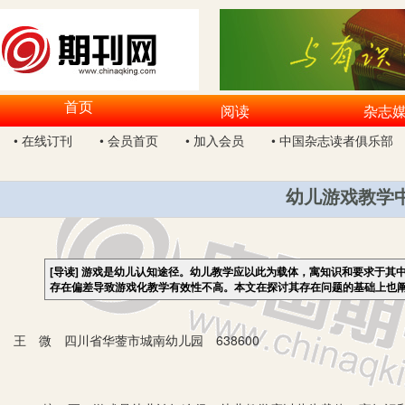
首页
阅读
杂志
• 在线订刊
• 会员首页
• 加入会员
• 中国杂志读者俱乐部
幼儿游戏教学
[导读]
游戏是幼儿认知途径。幼儿教学应以此为载体，寓知识和要求于其
存在偏差导致游戏化教学有效性不高。本文在探讨其存在问题的基础上也
王 微 四川省华蓥市城南幼儿园 638600