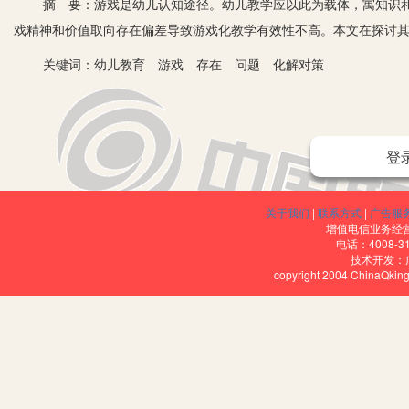
摘 要：游戏是幼儿认知途径。幼儿教学应以此为载体，寓知识和
戏精神和价值取向存在偏差导致游戏化教学有效性不高。本文在探讨
关键词：幼儿教育 游戏 存在 问题 化解对策
登
在小孩子的世界里，游戏是他们的生命也是他们最乐意的认知识途径
载体也是知识的重要组成部分。在这过程中，我们教师作为游戏活动
关于我们
|
联系方式
|
广告服
主体作用。也就是在实施游戏化教学中既要解决“教什么”问题，又要解
增值电信业务经营许
电话：4008-3
一、教师在游戏开发实践中存在的一些问题
技术开发：
copyright 2004 ChinaQk
1.缺乏游戏精神的支撑。游戏精神是人为摆脱繁琐现实而追求超越
个人身上的潜在因素，或多或少都有。幼儿教师由于职业问题其游戏精
乏成为一种普遍的现象。体现在这几个方面。一是对“自由”的误解。很
而，在游戏实践中很容易作出一些为了自由而允许破坏纪律现象出现的教
各班之间实际差距，甚至认知力都是有差距的，同样在使用同一个游