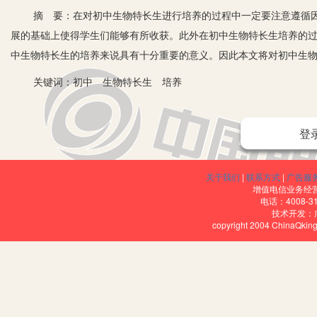
摘 要：在对初中生物特长生进行培养的过程中一定要注意遵循因
展的基础上使得学生们能够有所收获。此外在初中生物特长生培养的
中生物特长生的培养来说具有十分重要的意义。因此本文将对初中生
关键词：初中 生物特长生 培养
登
关于我们
|
联系方式
|
广告服
在当前阶段，随着社会的不断发展，粮食、人口以及环境问题都成
增值电信业务经营许
电话：4008-3
对这些问题的研究。在这样的情况下就提出了可持续发展的战略，力
技术开发：
copyright 2004 ChinaQk
还要后代人生产生活的需求。由此可见，生物学有着相当大的研究范
掌握各种生物学知识以及技能，能够解决各种与人们生活息息相关的
的现实意义。
一、初中生物特长生