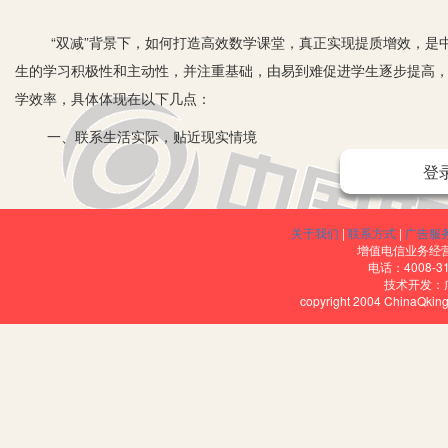
“双减”背景下，如何打造高效数学课堂，真正实现提质增效，是中
生的学习积极性和主动性，并注重基础，由易到难促进学生逐步提高
学效率，具体体现在以下几点：
一、联系生活实际，贴近现实情境
登
数学来源于生活，数学是将人们的感觉数字化、将人们的生活精微
解的现实问题为素材，并注意与学生已经了解或学习过的数学知识相
数学知识结构，教师应注意开发、收集和创造一些实际情景来为教学
关于我们
|
联系方式
|
广告服
增值电信业务经营许
材外，还增加一些学生熟悉的、联系实际的具体情境，使学生了解现
电话：4008-3
技术开发：
二、做好课前备课，精心研究教材
copyright 2004 ChinaQk
以往备课要备出一节课需要学生学习多少个知识点，课上也不管学
发言了，下课的铃声却又响起。备课过程中不能限制学生的思想，不会
为主线，教师只起到引导和启发的作用，你的备课就是成功的。然后
把导学案发放到学生手中，以助学生自学。备课的好与否，是决定一
局。