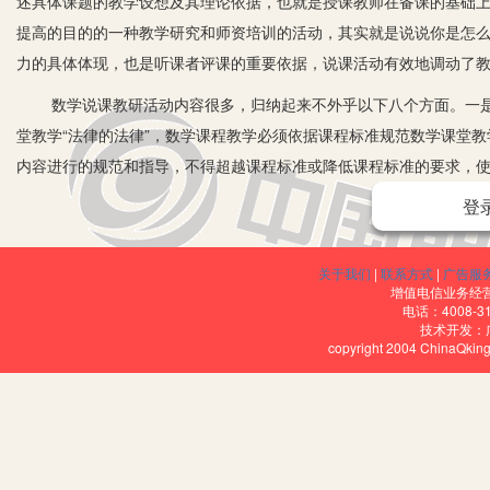
述具体课题的教学设想及其理论依据，也就是授课教师在备课的基础
提高的目的的一种教学研究和师资培训的活动，其实就是说说你是怎
力的具体体现，也是听课者评课的重要依据，说课活动有效地调动了
数学说课教研活动内容很多，归纳起来不外乎以下八个方面。一是
堂教学“法律的法律”，数学课程教学必须依据课程标准规范数学课堂教
内容进行的规范和指导，不得超越课程标准或降低课程标准的要求，使
及教学内容在本章(节、课、单元或整个教材)中的地位、教学目标和
登
点。关于教学内容在本章(节、课、单元或整个教材)中的地位，说课
见树木，又见森林。关于教学目标(包括知识、能力和情感态度价值观
关于我们
|
联系方式
|
广告服
技叶，形成整体。关于教学难点，要深入浅出、通俗易懂，不能以概
增值电信业务经营许
电话：4008-3
客观实际相统一的可操作性以及方法的选择，突出表现在要充分发挥
技术开发：
实际，尤其是学生的个性差异的情况，在正确选择教学方法的基础上
copyright 2004 ChinaQk
良好习惯。五是说课必须说教具。主要是说如何利用现代化教学手段
必须说程序。这部分包括导入新课、课堂教学、课堂练习和课后练习
堂教学在时间把握上要科学合理，主次有别；在内容把握上要突出重
课堂练习要做到量少精当、举一反三，课后练习要突出针对性、实用