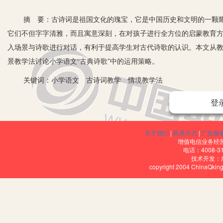
摘 要：古诗词是祖国文化的瑰宝，它是中国历史和文明的一颗耀
它们不但字字清雅，而且寓意深刻，在对孩子进行全方位的启蒙教育
入场景与诗歌进行对话，有利于提高学生对古代诗歌的认识。本文从教学
景教学法讨论小学语文“古典诗歌”中的运用策略。
关键词：小学语文 古诗词教学 情境教学法
登
关于我们
|
联系方式
|
广告服
对于我们中国的历史和文明来说，古代的诗词教育非常的重要。运
增值电信业务经营许
的学习水平。老师要通过情景来指导孩子去体味古人的诗词，使他们
电话：4008-3
技术开发：
对古代诗词的鉴赏与学习，从而提升学生的学习水平。
copyright 2004 ChinaQk
一、在小学语文古诗词教学中运用情境教学法的意义
情境教学法应用于小学语文的古代诗歌，具有以下重要的现实意
1.提高学生课堂的参与度。在新课程改革的大环境下，教师要改变