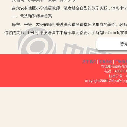
身为农村地区小学英语教师，笔者结合自己的教学实践，谈点小学
一、营造和谐师生关系
民主、平等、友好的师生关系是和谐的课堂环境形成的基础。教师一
信赖的关系。PEP小学英语课本中每个单元都设计了两篇Let’s ta
时的老师，千万不能有丝毫焦躁的情绪，要有耐心，要满怀激情地投
登
丑小鸭们开始伸展翅膀，和同学们并肩翱翔在知识的天空中。和谐的
看不到苦恼和僵持的局面。老师期待的鼓励，真诚的微笑，赞许的点
关于我们
|
联系方式
|
广告服
任。这种神情滋润着孩子们的心田，使他们更加懂得自尊、自爱、自信
增值电信业务经营许
电话：4008-3
师，信其道，学其道”的学习效应。
技术开发：
copyright 2004 ChinaQk
二、激发学生兴趣
兴趣是最好的老师，是推动学习的内在力量。在小学英语教学中如何
问题。
1.穿插游戏教学。如PEP第四册Unit2,为了让学生认真、耐心地掌握时
分为4组，每组开头的同学将听到的时间，如six thirty，悄悄地
快，将会是winner!此时的学生，个个眼睛瞪得贼亮，摩拳擦掌，生