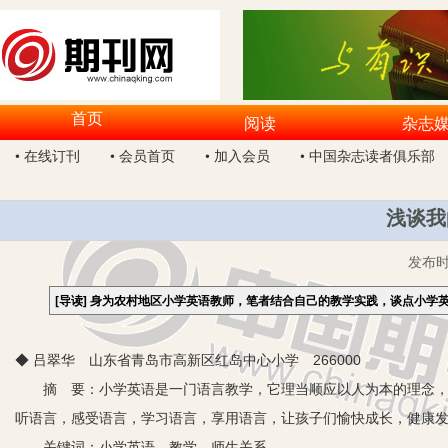
首页
阅读
杂志
• 在线订刊
• 会员首页
• 加入会员
• 中国杂志读者俱乐部
浅谈我
发布
[导读]
身为农村地区小学英语教师，笔者结合自己的教学实践，谈点小学
◆ 吕翠华 山东省青岛市高新区红岛中心小学 266000
摘 要：小学英语是一门语言教学，它理当顺应以人为本的理念，把
听语言，感受语言，学习语言，享用语言，让孩子们愉快成长，健康
关键词：小学英语 教学 师生关系