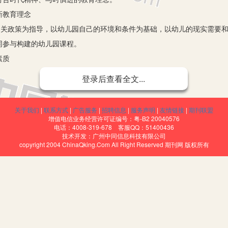
教育理念
关政策为指导，以幼儿园自己的环境和条件为基础，以幼儿的现实需要和
同参与构建的幼儿园课程。
素质
们的园本课程的发展便有了可靠的依据，所进行的教学活动也能取得较
登录后查看全文...
务教育工作为社会各界所重视，幼儿教师多是技能型人才，总体学历水平
提高的能力，幼儿园及社会其他相关部门要加强对幼儿教师理论素养的培
关于我们
|
联系方式
|
广告服务
|
招聘信息
|
服务声明
|
友情链接
|
期刊联盟
方法，理论与实践相结合，提高幼儿教师的综合素质。
增值电信业务经营许可证编号：粤-B2 20040576
电话：4008-319-678 客服QQ：51400436
个人都在不断地变化发展中，尤其教师这一特殊职业，许多知识也是有
技术开发：广州中同信息科技有限公司
copyright 2004 ChinaQking.Com All Right Reserved 期刊网 版权所有
该是与时俱进的。幼儿园可以定期地组织教师交流学习，或者组织骨干教
，让她们持有正确的、符合时代精神的教育理念，能够真正地撑起学前教
儿园课程管理的机制
的作用，与此同时，她们所承受的压力也很大，社会与幼儿园强加给教
更有价值的教育理念，从而也没有动力去探索与研究更适合幼儿的活动内
确的办园思想的指导下，争取减轻幼儿教师的压力，为她们创设严谨而