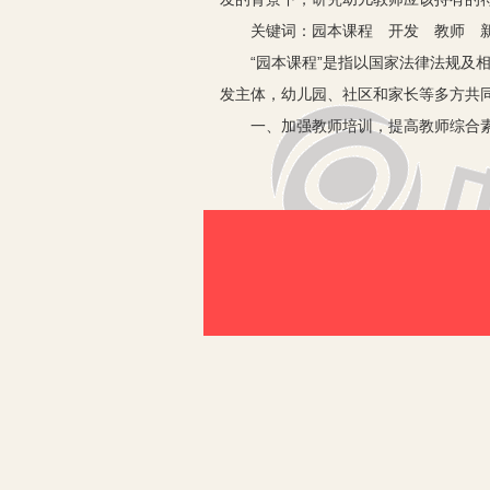
关键词：园本课程 开发 教师 新
“园本课程”是指以国家法律法规及相
发主体，幼儿园、社区和家长等多方共
一、加强教师培训，提高教师综合
首先，有了正确的教育理念作指导，我
展。在当今社会，学前教育工作不及义
多，较低的学历降低了教师自我学习与
的实际情况选择灵活多样的培训方式和
其次，就是教师的终身学习问题，每一
义，这就要求教师传授给幼儿的知识应
学习，使教师的思想认识水平得到提高
二、优化教师工作环境和教师参与幼
教师在幼儿园教学活动中起着无人能及
有精力去创新，没有时间去学习、思考
幼儿园要实行科学、有序的管理，在正