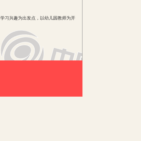
学习兴趣为出发点，以幼儿园教师为开
好的预期效果，最大限度地促进幼儿发
与义务教育的各级教育单位相比相差很
养和技能教法的训练，幼儿园要根据自己
时代性的，被不同的时代赋予不同的意
师到学前教育工作发展得好的幼儿园参加
育事业的这片天。
师的负担也很重，教师身心疲惫以致没
容和活动方式。
又宽松、求实又有创新空间的工作环