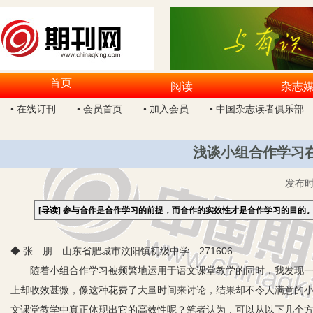
首页
阅读
杂志
• 在线订刊
• 会员首页
• 加入会员
• 中国杂志读者俱乐部
浅谈小组合作学习
发布
[导读]
参与合作是合作学习的前提，而合作的实效性才是合作学习的目的
◆ 张 朋 山东省肥城市汶阳镇初级中学 271606
随着小组合作学习被频繁地运用于语文课堂教学的同时，我发现一些
上却收效甚微，像这种花费了大量时间来讨论，结果却不令人满意的
文课堂教学中真正体现出它的高效性呢？笔者认为，可以从以下几个