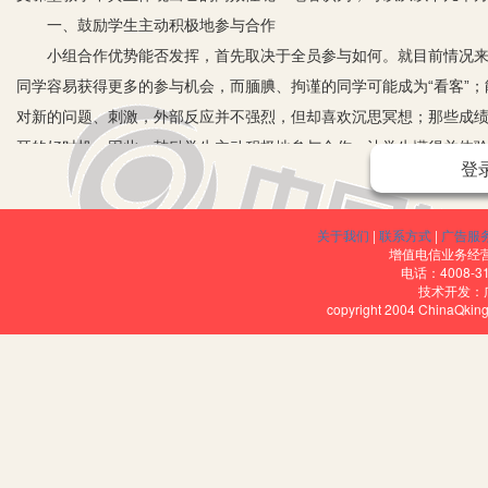
一、鼓励学生主动积极地参与合作
小组合作优势能否发挥，首先取决于全员参与如何。就目前情况来看
同学容易获得更多的参与机会，而腼腆、拘谨的同学可能成为“看客”
对新的问题、刺激，外部反应并不强烈，但却喜欢沉思冥想；那些成
耳的好时机。因此，鼓励学生主动积极地参与合作，让学生懂得并体
登
从合作的需要，变换角色的意识和能力，是提高合作效率的关键。
二、小组合作重在讲求实效
关于我们
|
联系方式
|
广告服
参与合作是合作学习的前提，而合作的实效性才是合作学习的目的
增值电信业务经营许
1.人员的搭配要合理
电话：4008-3
技术开发：
（1）人员的数量要适当。经调查，大部分学生认为四人小组合作较
copyright 2004 ChinaQk
足够小，使得四个人可以围成一桌，保证每个成员都有积极参与的机
样的小组又足够大，能较为充分地保证小组内产生各种有利于讨论的
（2）个性的差异要考虑。按照“组内异质、组间同质”的方式编排
济、社会背景、脾气性格等差异合理搭配组成小组。其目的形成一种
的团队学习成效。由于每个小组之间是一致的，所以就连带产生了全
质又为全班小组之间的公平竞争打下了基础。