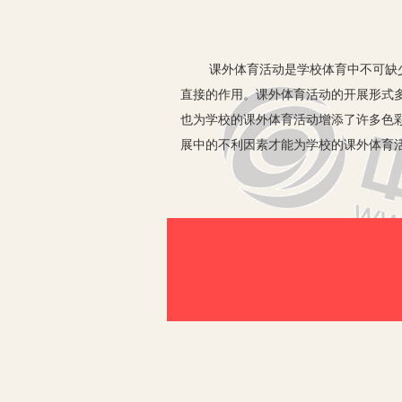
课外体育活动是学校体育中不可缺少的
直接的作用。课外体育活动的开展形式
也为学校的课外体育活动增添了许多色
展中的不利因素才能为学校的课外体育
一、研究与分析
1.对课外体育活动的参与动机的分析
活动是为了增强自身体质和健身，为了
仅开始选择通过参加体育锻炼提高身体
校体育的目的不仅仅是为了帮助学生提
目，满足学生们对体育锻炼方式多样化
2.对乡镇学生参与的次数和时间分析
参与课外体育活动的次数越少说明了同
生参与课外体育锻炼的积极性，使学生