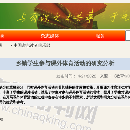
读
杂志媒体
服务
员
• 中国杂志读者俱乐部
乡镇学生参与课外体育活动的研究分析
发布时间：
4/21/2022
来源：
《教育学》
缺少的重要部分，同时课外体育活动有着其独特的作用和功能，开展课外体育活动对
，丰富了学生的课外活动，满足了学生对参与课外体育活动的需求，提升了学生对课
，在开展课外体育活动的过程中也存在许多的不利因素，所以发现和研究分析在课外
用的建议和参考。
0