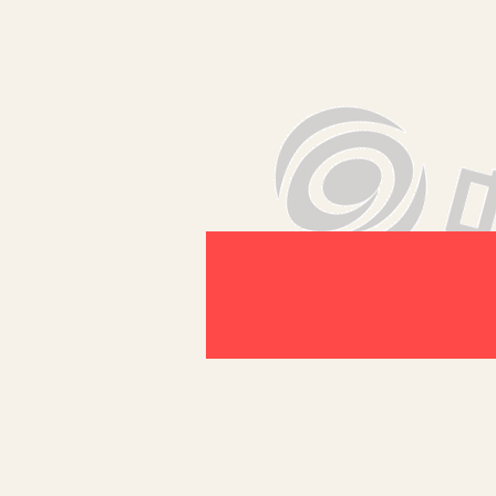
摘 要：在英语改革的不断推进下，学
么如何提高高中英语写作教学水平，就
关键词：高中英语 写作 技巧方
学生对于英语这个第二门语言的学习可
的原则，对学生写作训练进行探究，应
能在之后的应试中有更好地提高。