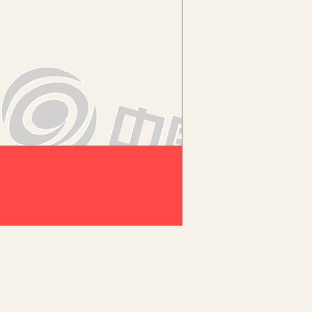
部分，在考试中的占比也是比较大，那
一下高中英语写作策略。
应本着由浅入深、由易到难、循序渐进
而写出更加体现学生英语水平的习作，才