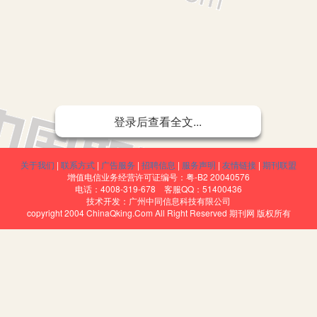
生在英语学习方面有了极大地改善，但英语写作作为学生最薄弱的一
登录后查看全文...
是当下一些教师需要关注的问题。本文结合个人实际教学经验，简要分析
法
关于我们
|
联系方式
|
广告服务
|
招聘信息
|
服务声明
|
友情链接
|
期刊联盟
增值电信业务经营许可证编号：粤-B2 20040576
电话：4008-319-678 客服QQ：51400436
技术开发：广州中同信息科技有限公司
copyright 2004 ChinaQking.Com All Right Reserved 期刊网 版权所有
能是有一定的不习惯，所以导致对写作比较陌生，教师在教学过程中
当采取适当的训练步骤，将单句的写作与英语一些基础知识相互融合，进