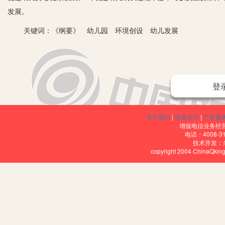
发展。
关键词：《纲要》 幼儿园 环境创设 幼儿发展
登
一、《纲要》背景下的幼儿园环境创设
1.根据幼儿的实际需求创设环境。《纲要》明确提出：“幼儿园应
关于我们
|
联系方式
|
广告服
求创设环境，如：幼儿的兴趣爱好、绘画作品等。首先，幼儿园需要
增值电信业务经营许
创设环境，结合室内的标志特点向室外延伸，如：“节约用水”标志、“
电话：4008-3
技术开发：
采纳幼儿的想法来创设环境。最后，《纲要》中指出：“幼儿园中的设
copyright 2004 ChinaQk
他们对幼儿园环境的创设出一份力，也可以让幼儿从家中带来一些材料
子壳、玉米、芝麻、橘子皮等自然材料。在教师的引导下，幼儿可以
发他们“变废为宝”的兴趣，在生活中积极收集可以利用的废旧材料制
时对自己布置的环境也会衍生出一种亲切感，这会促使幼儿与环境之
2.利用各种自然资源及社区资源为幼儿创设环境。《纲要》中指出