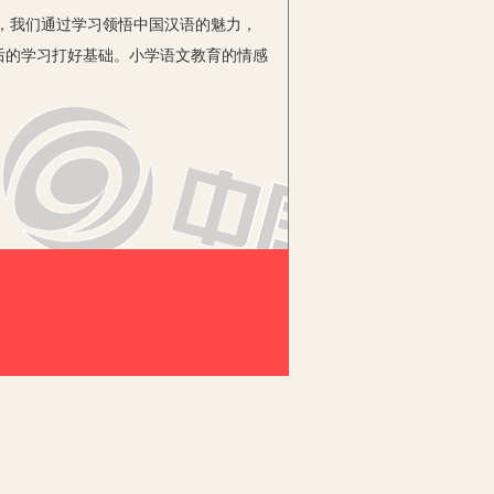
，我们通过学习领悟中国汉语的魅力，
后的学习打好基础。小学语文教育的情感
本方法和手段，使学生更容易的掌握情
烁今皆为当代文本典范，学生应以欣赏的
对小学语文的重要意义以及实时策略进行
为情感，具体囊括为道德感喝价值感两