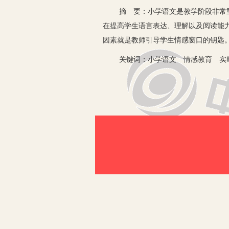
摘 要：小学语文是教学阶段非常重要
在提高学生语言表达、理解以及阅读能
因素就是教师引导学生情感窗口的钥匙
关键词：小学语文 情感教育 实
情感教育是我国素质教育的重要教学方
感发挥，抒发自己的情感，以一个极向
角度去体会其中的情感，老师以引路人
探讨和浅析：
一、情感的概念
情感是人生活对所有事物所产生的一种
个方面。