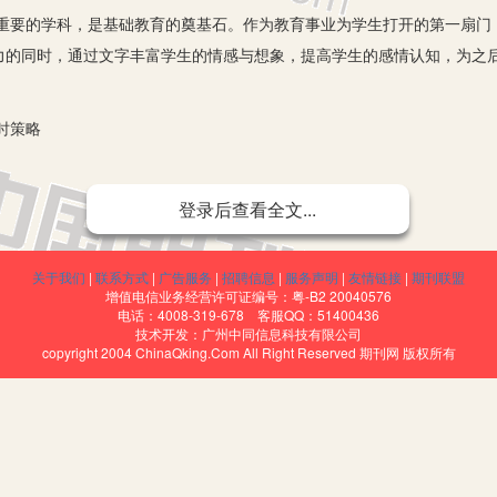
的学科，是基础教育的奠基石。作为教育事业为学生打开的第一扇门
力的同时，通过文字丰富学生的情感与想象，提高学生的感情认知，为之
。
时策略
登录后查看全文...
法，在语文学习中加入情感教育是培养与提高学生语文综合素质的基
关于我们
|
联系方式
|
广告服务
|
招聘信息
|
服务声明
|
友情链接
|
期刊联盟
上的态度为以后的学习打下结实的基础。在语文学科中，所进选教材博古
增值电信业务经营许可证编号：粤-B2 20040576
的身份将学生带入其中，让他们自由抒发自己的情感。下面我以情感教育
电话：4008-319-678 客服QQ：51400436
技术开发：广州中同信息科技有限公司
copyright 2004 ChinaQking.Com All Right Reserved 期刊网 版权所有
感受，是由生活现象与人的内心共同决定的。喜怒哀乐、爱恨情仇皆