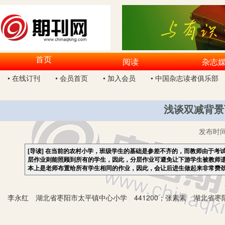
首页
阅读
杂志
• 在线订刊
• 会员首页
• 加入会员
• 中国杂志读者俱乐部
浅谈双减背景
发布时
[导读]
在当前的农村小学，班级学生的基础是参差不齐的，而教师由于考
层作业则能照顾到所有的学生，因此，分层作业可避免让下游学生被教师
本上是老师布置给所有学生相同的作业，因此，会让后进生做起来非常费
李永红 湖北省枣阳市太平镇中心小学 441200；张素素 湖北省枣阳