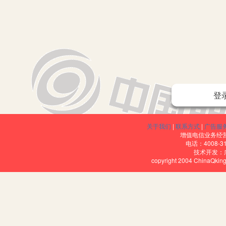
一、农村小学思品分层作业管理的必要性
登
在当前的农村小学，班级学生的基础是参差不齐的，而教师由于考
而布置分层作业则能照顾到所有的学生，因此，分层作业可避免让下
关于我们
|
联系方式
|
广告服
传统的思品作业基本上是老师布置给所有学生相同的作业，因此，会
增值电信业务经营许
电话：4008-3
此，思品学科布置分层作业就变得极其重要，能够让所有学生都找到
技术开发：
copyright 2004 ChinaQk
思品的兴趣，为进一步完成难度稍大的更高层次的作业打下良好的基
二、农村小学思品分层作业管理的策略
1.要根据学生实际学习水平以及智能特点的不同去设计作业，这样
正因如此，我们在平时教学中非常有必要对学生进行分层。就拿笔