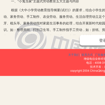
一、“小鬼当家”主题式劳动教育五大主题与内容
根据《大中小学劳动教育指导纲要(试行)》的要求，结合小学生的
动、家务劳动、手工制作、农业劳动、服务劳动。生活自理劳动立足
牙、梳头等。家务劳动指对家庭生活事务的处理，结合开展新时代校
识。如：整理房间、打扫卫生等。手工制作指手工劳动，如：折纸、
等。服务劳动让学生在集体劳动和公益劳动、志愿服务中树立服务意
登
同，详见下图。
“小鬼当家”主题式劳动教育课程内容
关于我们
|
联系方式
|
广告服
增值电信业务经营许
电话：4008-3
技术开发：
copyright 2004 ChinaQk