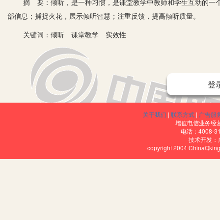
摘 要：倾听，是一种习惯，是课堂教学中教师和学生互动的一个
部信息；捕捉火花，展示倾听智慧；注重反馈，提高倾听质量。
关键词：倾听 课堂教学 实效性
登
关于我们
|
联系方式
|
广告服
增值电信业务经营许
自从新课程实施以来，我们的小学数学课堂上能看到林立成荫的小
电话：4008-3
技术开发：
生之间彼此交流学习的场景，学生的思维方式和学习方式有了大幅度
copyright 2004 ChinaQk
是首位的，这样不仅能使课堂生动，而且还能给学生以示范。
一、耐心倾听，挖掘教学资源
多一份耐心倾听，课堂便会少一些遗憾。当学生出现教师预设以外
时，请不要急于给出正确答案，把机会留给学生来解释，我们只需仔