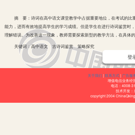
摘 要：诗词在高中语文课堂教学中占据重要地位，在考试的比重
能力，进而有效地提高学生的学习成绩。但是学生在进行诗词鉴赏时
理解错误。为改善这一现象，教师需要探索新型的教学方法，在具体
关键词：高中语文 古诗词鉴赏 策略探究
登
一、利用媒体，开展诗词鉴赏教学
关于我们
|
联系方式
|
广告服
在开展古诗词鉴赏教学的过程当中，教师可以充分利用网络媒体等
增值电信业务经营许
电话：4008-3
社会氛围，以及人生经历。同时，教师也可以利用媒体设备展示诗词
技术开发：
copyright 2004 ChinaQk
作者所渗透出来的深切情感，从而帮助学生提高自身的诗歌鉴赏能力
例如：在进行教学《短歌行》这篇古诗词的过程中，为了促使学生
在课堂的开始，利用媒体技术给学生介绍曹操的生平事迹，以及所创
普遍认为作于建安十五年，当时的曹操锐意进取，正想大展宏图，渴
下贤才为他所用一统天下的雄心壮志。在让学生体会完这种感情之后