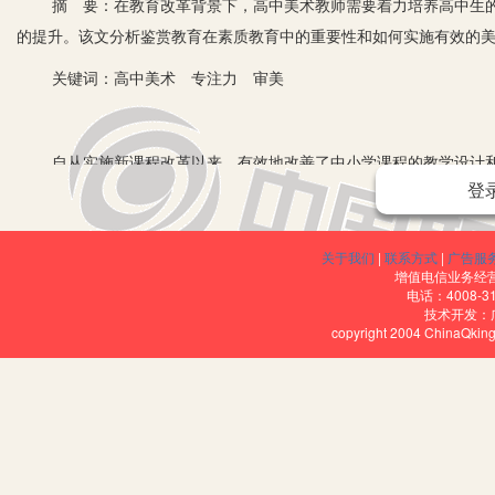
摘 要：在教育改革背景下，高中美术教师需要着力培养高中生的
的提升。该文分析鉴赏教育在素质教育中的重要性和如何实施有效的
关键词：高中美术 专注力 审美
自从实施新课程改革以来，有效地改善了中小学课程的教学设计和
登
再次强调了德育、智育、体育、美育有效结合的美术在美育过程中的
质教育的背景下，高中美术教师要立足于当前高中美术教学实际，通
出了解决问题的有效策略。
关于我们
|
联系方式
|
广告服
增值电信业务经营许
一、美术核心素养概述
电话：4008-3
技术开发：
copyright 2004 ChinaQk
美术核心素养包括图像识读、美术表现、文化理解、审美判断、创
力、审美认知能力、审美体悟能力、美术造型表现能力、审美鉴赏能
知识与技能创造属于自身的美术作品，并理解美术现象和形象，以及
二、高中美术课堂教学中培养学生专注力的策略
1.在实践活动中促进学生创造力的形成。在“没落的广绣非遗文化