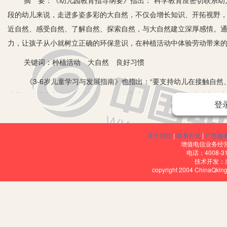
摘 要：《幼儿园教育指导纲要》指出：“科学教育应密切联系幼儿
段的幼儿来说，走进多姿多彩的大自然，不仅会增长知识、开拓视野
近自然、感受自然、了解自然、探索自然，与大自然建立深厚感情。
力，让孩子从小就树立正确的环保意识，在种植活动中体验劳动带来
关键词：种植活动 大自然 良好习惯
《3-6岁儿童学习与发展指南》也指出：“要支持幼儿在接触自然、
种植活动就成为一种亲近大自然的最佳方式，不仅促进了幼儿观察能
登
发了幼儿的好奇心与探索欲望。
一、幼儿园开展种植活动的意义
关于我们
|
联系方式
|
广告服
增值电信业务经营许
1.种植活动的开展，可以丰富幼儿的自然知识。在种植活动中，通
电话：4008-3
技术开发：
知识，打开探索自然的大门。同时，孩子经过亲身参与，更会熟悉植
copyright 2004 ChinaQk
2.种植活动的开展，可以培养幼儿的探究意识。作为幼儿园，可以
然中发现，在种植中让孩子体验到生活的乐趣，培养他们的探究意识
这一过程中，教师要及时回答孩子提出的各种问题，幼儿自己通过辛
植的管理，在记录过程中培养孩子的观察能力和分析能力，在植物生