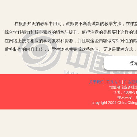
在很多知识的教学中用到，教师要不断尝试新的教学方法，在课堂
综合学科能力和核心素养的锻炼与提升。值得注意的是想要让这样的
在网络上搜寻相应的学习素材和资源，并且就这些内容做有针对性的
后将制作的内容上传，让学生浏览并完成这些练习。无论是哪种方式
提。因此，教师要在这一点上下更多功夫，让自身的教学准备更加充
登
标很好的达成，能够推动学生的学科能力和素养在课堂上得到有效的
一、利用信息技术展开微课教学
关于我们
|
联系方式
|
广告服
增值电信业务经营许
对于高中数学课的教学过程而言，教师既要关注于学生多元学科能
电话：4008-3
技术开发：
好的方式就是在课堂上更多地融入微课教学。这可以很好地锻炼学生
copyright 2004 ChinaQk
络环境下，透过对于信息技术的有效使用，微课教学可以很好的展开
更值得提倡的教学实施方法，这会让学生的学习能力和数学素养都不
比如：教师在进行“圆的方程”这部分内容的讲解时就可以采取微课
程数学知识点进行自主学习。学生可以通过观看微课视频，对圆的方