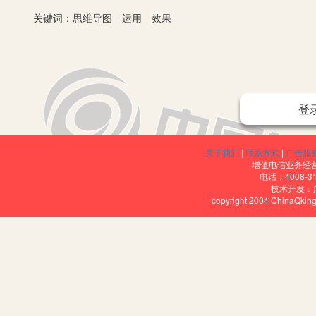
关键词：思维导图 运用 效果
初中学生思考问题还停在形象化表面化的思维中，还没形成多角度
登
行梳理的习惯。在语文教学中引入思维导图可以为学生思维提升提供
地思考问题的习惯，有助于学生理清思路，概括内容，深刻理解文章
关于我们
|
联系方式
|
广告服
高效地完成作业。
增值电信业务经营许
电话：4008-3
一、思维导图在阅读教学中的应用
技术开发：
copyright 2004 ChinaQk
将思维导图引入语文阅读教学中，有助于学生梳理情节结构、理解
识点通过图形、符号、多样化的色彩搭配以直观的方式呈现出来，将
图，可以多角度地将知识点呈现在学生面前，特别是构建多个思维导
把这种差异化更形象地呈现出来，有助于学生记忆和理解。以朱自清
图、春雨图、迎春图五个角度构建思维导图，第二层从描写对象特点
句，表达效果、例句分析等角度进行构建。这样构建知识体系后，学