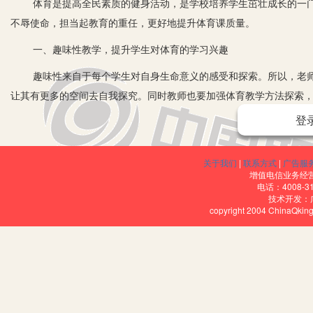
体育是提高全民素质的健身活动，是学校培养学生茁壮成长的一门
不辱使命，担当起教育的重任，更好地提升体育课质量。
一、趣味性教学，提升学生对体育的学习兴趣
趣味性来自于每个学生对自身生命意义的感受和探索。所以，老师
让其有更多的空间去自我探究。同时教师也要加强体育教学方法探索
登
通过游戏的方式，更能提高学生的学习兴趣，并引导学生进行个人
果。同时，趣味性课程也能够迎合中学生的好奇心理和性格心理，引
泼之上，而更要表现在运动是一种艰苦的对抗性活动上，它不但可以
关于我们
|
联系方式
|
广告服
增值电信业务经营许
力品格。有的学生缺乏进取和拼搏精神，怕苦怕累。教师可通过启发
电话：4008-3
技术开发：
高的智力。一个人有了兴趣，就会有顽强的意志，就会思维敏捷，闪
copyright 2004 ChinaQk
二、互动式课堂，打造和谐愉快的课堂教学气氛
新课标指出，转化课堂教学方式方法，突出学生主体地位，教师从
生互敬互爱，用健康的情绪去完成体育教学活动，创造一种安全愉悦
成，每个学生在竞赛中的接棒、传棒等协助都会对竞赛的结果产生影
要将运动的精神融入教学中、使学生利用相互协作来扩大认识，掌握