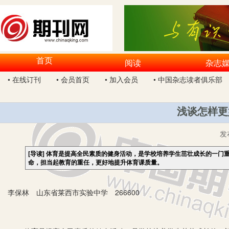
首页
阅读
杂志
• 在线订刊
• 会员首页
• 加入会员
• 中国杂志读者俱乐部
浅谈怎样更
发
[导读]
体育是提高全民素质的健身活动，是学校培养学生茁壮成长的一门
命，担当起教育的重任，更好地提升体育课质量。
李保林 山东省莱西市实验中学 266600