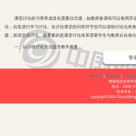
课堂讨论的习惯养成首先需要仪式感，如教师备课组可以每周开设
论，自发进行学习讨论。在讨论课堂的问答环节也可以借助讨论法来推
题，加深交流讨论。最重要的是课堂讨论体系需要学生与教师从自身
一、以小组讨论方法提升教学质量
登
教师在上课之前就要将本节课的教学内容，以陈列成清单的方式，
组的学生就可以提前确定讨论的资料和问题，学生在反复思考的过程
动地给学生一些容易理解的学习资料，循序渐进地让学生对难点进行
关于我们
|
联系方式
|
广告服
增值电信业务经营许
减少困惑，增加学习的主动性。教师是小组学习的设计者和主导者，
电话：4008-3
技术开发：
习下去，给学生带来超乎想象的收获。比如：在讲《压强》这一课的
copyright 2004 ChinaQk
同，还有凹陷的不同。设计具有趣味性和实际操作性的活动，让学生
理知识应用到生活中去。
二、引入生活问题，帮助理解抽象问题
在运用生活化讨论合作进行教学时，教师要加强对教材内容的解读