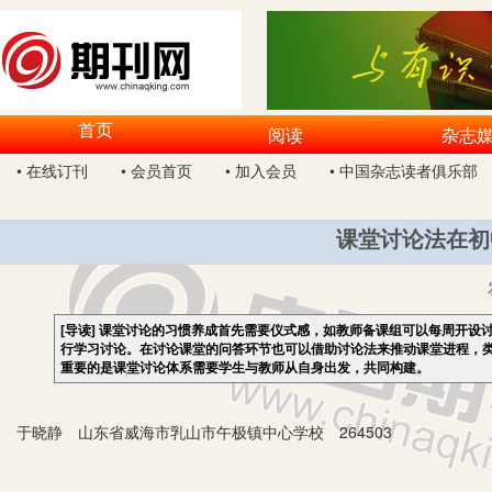
首页
阅读
杂志
• 在线订刊
• 会员首页
• 加入会员
• 中国杂志读者俱乐部
课堂讨论法在初
[导读]
课堂讨论的习惯养成首先需要仪式感，如教师备课组可以每周开设
行学习讨论。在讨论课堂的问答环节也可以借助讨论法来推动课堂进程，类
重要的是课堂讨论体系需要学生与教师从自身出发，共同构建。
于晓静 山东省威海市乳山市午极镇中心学校 264503