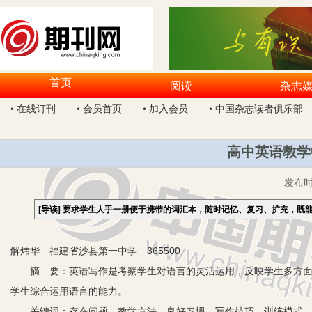
首页
阅读
杂志
• 在线订刊
• 会员首页
• 加入会员
• 中国杂志读者俱乐部
高中英语教学
发布
[导读]
要求学生人手一册便于携带的词汇本，随时记忆、复习、扩充，既
解炜华 福建省沙县第一中学 365500
摘 要：英语写作是考察学生对语言的灵活运用，反映学生多方面的
学生综合运用语言的能力。
关键词：存在问题 教学方法 良好习惯 写作技巧 训练模式