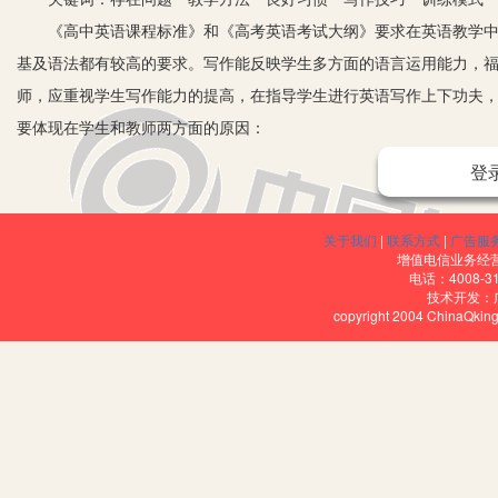
《高中英语课程标准》和《高考英语考试大纲》要求在英语教学中要
基及语法都有较高的要求。写作能反映学生多方面的语言运用能力，福
师，应重视学生写作能力的提高，在指导学生进行英语写作上下功夫
要体现在学生和教师两方面的原因：
一、学生普遍认为英语写作很难。的确，从心理因素上说，大部分学
登
畏惧心理，特别是英语较差者。
二、教师讨厌布置作文。一方面，批改作文很麻烦，费时也费事；另
关于我们
|
联系方式
|
广告服
师也没有信心。
增值电信业务经营许
电话：4008-3
针对以上原因，本人在教学实践中摸索出以下几点体会：
技术开发：
copyright 2004 ChinaQk
第一，引导学生养成良好的学习习惯。
1.词汇本。要求每位同学自制一本英语词汇本，也可以是买的。英
要求学生人手一册便于携带的词汇本，随时记忆、复习、扩充，既能
2.培养朗读习惯。常言道：“读书破万卷，下笔如有神。”写作是一
型的段落，每周一到两次抽查这些段落或者句型；对于程度较好的学
文与背结合，进行经常性的听写练习。