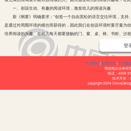
一、创设生动、有趣的阅读环境，激发幼儿的阅读兴趣
新《纲要》明确要求：“创造一个自由宽松的语言交往环境，支持、
是通过对周围环境的模仿而获得的，因此我们在创设环境时要尽量为
培养阅读的兴趣。在幼儿每天都要接触的门、窗、桌、椅、书柜、沙
的生活照片旁标出幼儿的名字；标出各个游戏角的名称……长期的耳
登
的敏感性，对阅读产生更大的兴趣。
二、营造和谐、宽松的阅读氛围，让幼儿体验阅读快乐
关于我们
|
联系方式
|
广告服
让幼儿成为环境创设的主人，在与环境互动中产生阅读的兴趣，是提
增值电信业务经营许
电话：4008-3
体打印下来，加以展示，使幼儿对自己讲述的“作品”或同伴的“作品”
技术开发：
copyright 2004 ChinaQk
享成果的展览室。在活动室的周边和幼儿园的其他可利用的场所，我
（包括故事场景的布置、故事录音、音乐音响效果等），让幼儿有身临
品”可以是幼儿独自创作的，可以是幼儿相互合作的，可以是幼儿和家
厌、百说不厌，其阅读能力和口语表达能力也自然而然得以提高。
三、组织新颖多样的阅读活动，在日常生活中渗透阅读内容
阅读活动是有目的、有计划地对幼儿进行阅读教育的过程，是传递