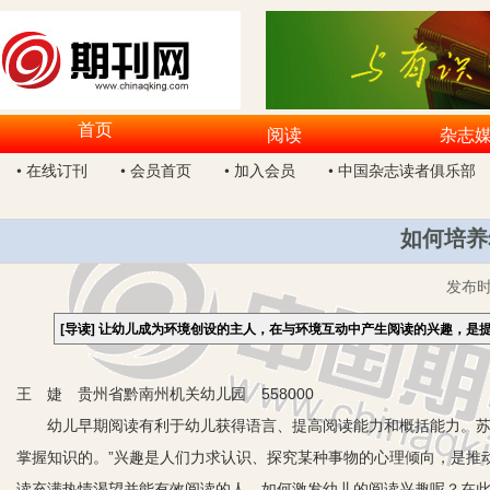
首页
阅读
杂志
• 在线订刊
• 会员首页
• 加入会员
• 中国杂志读者俱乐部
如何培养
发布
[导读]
让幼儿成为环境创设的主人，在与环境互动中产生阅读的兴趣，是
王 婕 贵州省黔南州机关幼儿园 558000
幼儿早期阅读有利于幼儿获得语言、提高阅读能力和概括能力。苏霍
掌握知识的。”兴趣是人们力求认识、探究某种事物的心理倾向，是推
读充满热情渴望并能有效阅读的人。如何激发幼儿的阅读兴趣呢？在