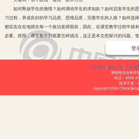
如何释放学生的激情？如何调动学生的求知欲？如何启发学生的思维
习过程，养成良好的学习品质、思维品质，完善学生的人格？如何选
都实实在在地摆在每一个政治老师面前，因此，在课堂教学过程中就
必要。然而，课堂教学到底要怎样搞活，这正是本文想探讨的问题。
一、以课本为起点，引入各方面知识，又以课本为终点，万变不离
登
一堂课一般是以导入开始，那么导入也是可以变换方式的，作为老师
说亦是如此，一个好的开场白不但能引人入胜，而且能最大限度地激发
关于我们
|
联系方式
|
广告服
门见山式、复习巩固式、漫画式、歌曲式、问题式等，到底采用何种
增值电信业务经营许
电话：4008-3
动口，充分发挥师生双边活动的作用。如在讲到“民主是逐步发展的”时
技术开发：
copyright 2004 ChinaQk
乡村生产力发展状况如何？2.这个乡村村民的文化水平怎样？从哪些
论后，用书上的事例加以解答。在此基础上，组织学生再深入讨论：“
过程中，教师要给以必要的点拨，如指导学生思考“村民私下嘀咕选代
民头脑中的反映，说明肃清这种思想影响的长期性和艰巨性。然后，教
领悟到在建设高度的社会主义民主过程中青年学生的责任和应有的态
二、合理设计教学内容，让学生在活动中变得活跃、灵活