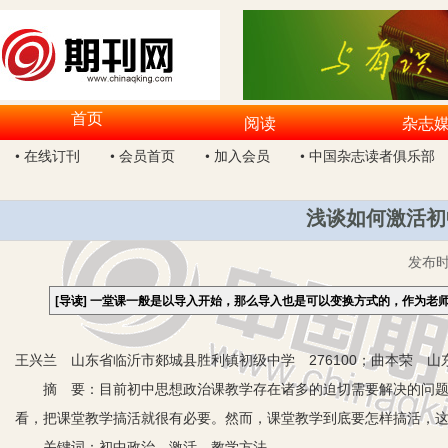
首页
阅读
杂志
• 在线订刊
• 会员首页
• 加入会员
• 中国杂志读者俱乐部
浅谈如何激活初
发布
[导读]
一堂课一般是以导入开始，那么导入也是可以变换方式的，作为老师
王兴兰 山东省临沂市郯城县胜利镇初级中学 276100；曲本荣 山东
摘 要：目前初中思想政治课教学存在诸多的迫切需要解决的问题。
看，把课堂教学搞活就很有必要。然而，课堂教学到底要怎样搞活，
关键词：初中政治 激活 教学方法