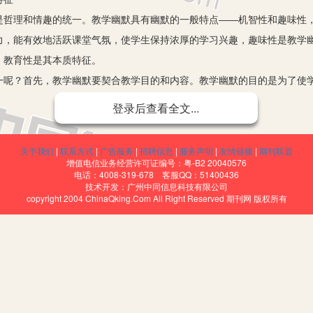
理和情趣的统一。教学幽默具有幽默的一般特点——机智性和趣味性，
力，能有效地活跃课堂气氛，使学生保持浓厚的学习兴趣，趣味性是教学
，教育性是其本质特征。
？首先，教学幽默要契合教学目的和内容。教学幽默的目的是为了使学
顾，东拉西扯，为幽默而幽默，那就会既浪费宝贵的课堂教学时间，又给
登录后查看全文...
不同，它的场所是课堂，对象是学生。教学幽默的深浅度应与学生对幽默
中生的抽象思维主要靠感性经验的直接支持，而高中生的抽象思维已逐步
关于我们
|
联系方式
|
广告服务
|
招聘信息
|
服务声明
|
友情链接
|
期刊联盟
层次应有所不同。如果不考虑学生生活阅历、文化知识的背景差距，不考
增值电信业务经营许可证编号：粤-B2 20040576
电话：4008-319-678 客服QQ：51400436
的审美价值也将荡然无存。第二，教学幽默应把握分寸。如果一堂课幽默
技术开发：广州中同信息科技有限公司
copyright 2004 ChinaQking.Com All Right Reserved 期刊网 版权所有
就失去了幽默应具有的审美价值和教育价值。如一位老师看到有同学在打瞌
然逗乐了大家，却伤害了该同学的自尊心，这种幽默不可取。此外，教学幽
和情调，教学幽默是难以奏效的。一个沉闷单调的课堂会让教师的一缕幽
表达教学内容的方法。譬如在讲“我国是世界上人口最多的国家”时，我说