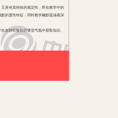
又具有其特殊的规定性，即在教学中的
幽默的显性特征；同时教学幽默蕴涵着深
生在轻松愉快的课堂气氛中获取知识、
学生以油滑之感。其次，教学幽默应符合
的理解力和接受水平相一致。如高中学生
进入理论型，辩证思维发展迅速，能够理
虑如何引起师生双方的心灵沟通，学生就
不断、笑声不绝，会冲淡教学内容；如果
睡，便当众奚落：“你们知道猪的爱好
默需要以良好的课堂氛围作烘托，以融
默蒸发消散；而一个愉快欢乐的课堂，幽
：“我国每年净增人口1400万，等于一