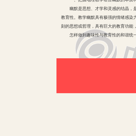
幽默是思想、才学和灵感的结晶，是哲
教育性。教学幽默具有极强的情绪感染
刻的思想或哲理，具有巨大的教育功能
怎样做到趣味性与教育性的和谐统一呢
增长才智。如果置教学目的和内容于不
学生实际。教学幽默与一般的幽默艺术
与初中学生的思维能力就存在差异，初
解深层次的语言内涵，因而幽默运用的
无法领略幽默所散发出来的妙趣，幽默
教学幽默为逗乐而幽默甚至低级趣味，
是什么吗？”这种讽刺挖苦式的幽默虽
洽的师生情感为前提。离开合适的气氛
默会将课堂气氛推向高潮。
二、地理幽默艺术的表现技巧
1.诙谐法。即用有趣、引人发笑的话语