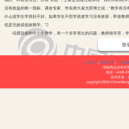
没有效益的唯一指标。课改专家、华东师大崔允郭博士说：“教学有没
什么或学生学得好不好。如果学生不想学或者学习没有收获，即使教
也是无效或低效教学。”
综观目前的中小学教学，有一个非常突出的问题：教师很辛苦，学生
堂教学有效性的缺失，教学效率极其低下。
登
语文课堂教学的有效性是语文教学的生命，而这生命能否得以延续，
否做到与文本有机结合，真情演绎文本内涵，提升孩子们对文本的感
关于我们
|
联系方式
|
广告服
智慧的培养和个性塑造的过程。那么，怎样提高课堂教学的有效性呢? 
增值电信业务经营许
电话：4008-3
一、深入钻研文本
技术开发：
copyright 2004 ChinaQk
新课程提倡开发与利用教学资源，其实最重要的教学资源就是语文教
文本中走几个来回”，明确教学目标，确定教学重点，挖掘训练要素，
写意图，教学目标不明，教学重点不详，甚至南辕北辙，便很难做到
了了，“以其昏昏，使其昭昭”，这样的课堂教学自然是不可能取得高效的
言文字上；语文一旦离开了语言文字，‘工具’也就无法成为工具，‘人文
我虽然执教了十五年的语文，但每每钻研一篇新的课文，总是先通读