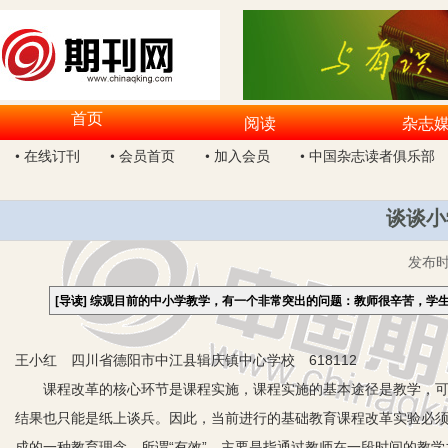
首页
阅读
杂志
• 在线订刊
• 会员首页
• 加入会员
• 中国杂志读者俱乐部
谈谈小
发布
[导读]
综观目前的中小学教学，有一个非常突出的问题：教师很辛苦，学
王小红 四川省德阳市中江县辑庆镇中心学校 618112
课程改革的核心环节是课程实施，课程实施的基本途径是教学，可以
结果也只能是纸上谈兵。因此，当前进行的基础教育课程改革实验必须关
成的一种教育理念。所谓“有效”，主要是指通过教师在一段时间的教