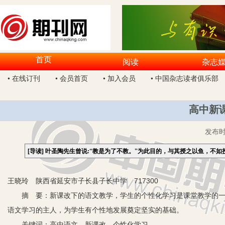
首页
阅读
杂志
• 在线订刊
• 会员首页
• 加入会员
• 中国杂志读者俱乐部
高中新
发布
[导读]
叶圣陶先生曾说:“教是为了不教。”为此目的，与其授之以鱼，不
王晓玲 陕西省延安市子长县子长中学 717300
摘 要：新课改下的语文教学，学生的个性化学习是课堂教学的一个
语文学习的主人，为学生有个性地发展奠定坚实的基础。
关键词：高中语文 新课改 个性化学习