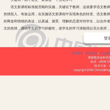
语文新课程标准能否顺利实施，关键在于教师。这就要求语文教师要
热情投入、有效运用，在实施语文新课程中实现角色的转变。语文教
的释放和情绪的表达，以真诚、接受、理解的态度对待学生，以合作
文的热情，调动学生的学习积极性，使学生的学习潜能得以充分发挥
教师要树立为学生服务的意识，要把学生作为教学的中心，根据学生
登
达到目标的最佳途径，尤其要注意指导学生掌握学习方法。学习方法
式帮助学生形成适合自己的学习方法。教师可以在教学过程中渗透学
关于我们
|
联系方式
|
广告服
不仅有利于他们把握学习的方向，通过多种途径提高学习效率，而且
增值电信业务经营许
电话：4008-3
在新课程下，教师作为知识传授者的角色要发生很大变化。语文学习
技术开发：
copyright 2004 ChinaQk
思维的认识活动过程。教师在教学过程中要改变教学方式，不是简单
获得过程，通过教师引导，引发学生的认识冲突，激发相关经验，让
作解决问题，达成对知识深层次的理解；并让学生交流解决问题的方
法，发展学生的思维能力、获取信息的能力、分析解决问题能力。
叶圣陶先生曾说:“教是为了不教。”为此目的，与其授之以鱼，不
得不亦乐乎。反之，过去的语文教师醉心于一厢情愿，灌输知识，其