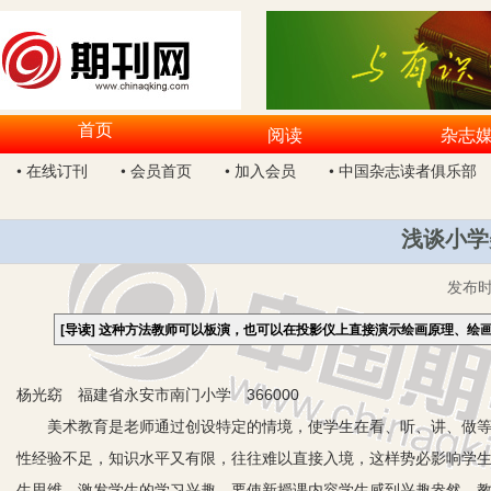
首页
阅读
杂志
• 在线订刊
• 会员首页
• 加入会员
• 中国杂志读者俱乐部
浅谈小学
发布
[导读]
这种方法教师可以板演，也可以在投影仪上直接演示绘画原理、绘
杨光窈 福建省永安市南门小学 366000
美术教育是老师通过创设特定的情境，使学生在看、听、讲、做等多
性经验不足，知识水平又有限，往往难以直接入境，这样势必影响学
生思维，激发学生的学习兴趣。要使新授课内容学生感到兴趣盎然，