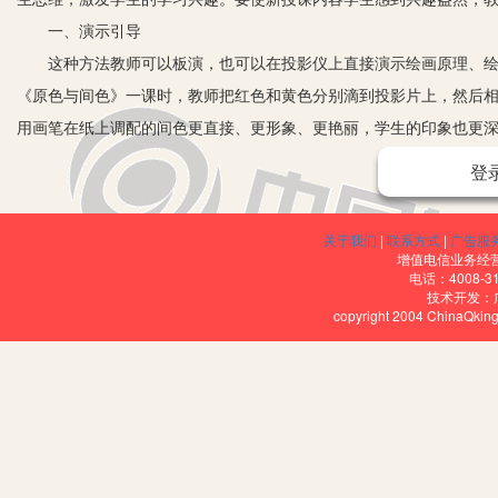
一、演示引导
这种方法教师可以板演，也可以在投影仪上直接演示绘画原理、绘画
《原色与间色》一课时，教师把红色和黄色分别滴到投影片上，然后
用画笔在纸上调配的间色更直接、更形象、更艳丽，学生的印象也更
的图形左右移动，或大小更换，既节省了时间又便于教师操作，学生
登
二、音乐引导
音乐是用节奏、旋律、和声、强弱等手段在乐器或声乐上进行组合，
关于我们
|
联系方式
|
广告服
线条、色彩、光线在纸上的空间组合，形成空间艺术，作用于人的眼
增值电信业务经营许
电话：4008-3
这两门息息相通的艺术有机地结合起来，不但创设了宽松生动的教学
技术开发：
copyright 2004 ChinaQk
学第一册《我爱森林我爱写》这一课时，我选用了《大自然》轻音乐
这时，学生们仿佛看到了茂密的森林，听到了山间淙淙的流水声，闻
愿，学生自主自觉地在音乐氛围内构思作画，创作出了一幅幅主题突
三、挂图引导
即根据教学的需要，教师绘画出范画，展示范画给学生，并做生动的
想的艺术天地。如在教第一册《画出有特点的脸》一课时，我首先展