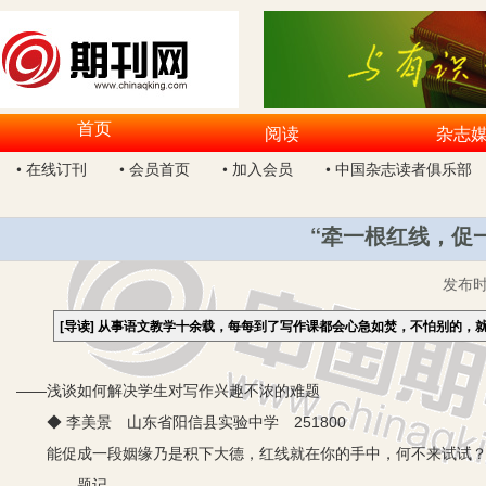
首页
阅读
杂志
• 在线订刊
• 会员首页
• 加入会员
• 中国杂志读者俱乐部
“牵一根红线，促
发布
[导读]
从事语文教学十余载，每每到了写作课都会心急如焚，不怕别的，
——浅谈如何解决学生对写作兴趣不浓的难题
◆ 李美景 山东省阳信县实验中学 251800
能促成一段姻缘乃是积下大德，红线就在你的手中，何不来试试
——题记。