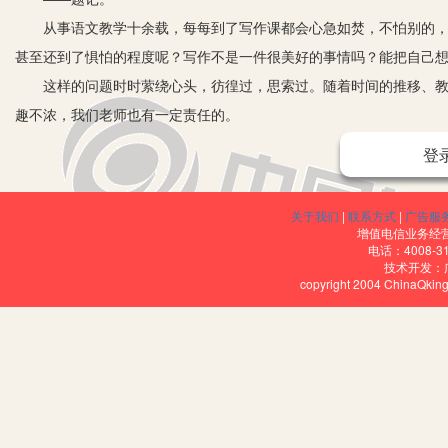
从事语文教学十余载，每每到了写作课都会心急如焚，不怕别的，就
甚至还到了惧怕的程度呢？写作不是一件很美好的事情吗？能把自己
这样的问题时时萦绕心头，彷徨过，思索过。随着时间的推移、教学
趣不浓，我们老师也有一定责任的。
我们都看到过一则关于《英语不用教》的广告，里面一位家长的话令
登
对，“逼着”。想想我们，对于作文，有多少时候不是逼着学生完成的
写作顺序（先确立中心，再选素材、设计开头结尾等等）开始思考，
关于我们
|
联系方式
|
广告服
问题。可是作为教师我们都非常清楚地知道写作是需要灵感的，灵感
增值电信业务经营许
电话：4008-3
那么到底怎样做才能让学生愿意写作甚至是爱上写作呢？下面我就
技术开发：
copyright 2004 ChinaQk
第一，打破固定的时间，变换指导模式。
先说时间固定问题。有的老师平时对学生没有写作方面的要求，像写
写，接着就是上交、批改。这样的做法学生当然创作不出好的作文，因
时将自己的零碎感受记录到一个小本上，这些东西甚至可以不成章成
来。当然，我也不会让学生漫无目的地写，我会在不同的阶段进行不
再说指导模式问题。很多的老师会给学生很多写作技巧方面的指导，