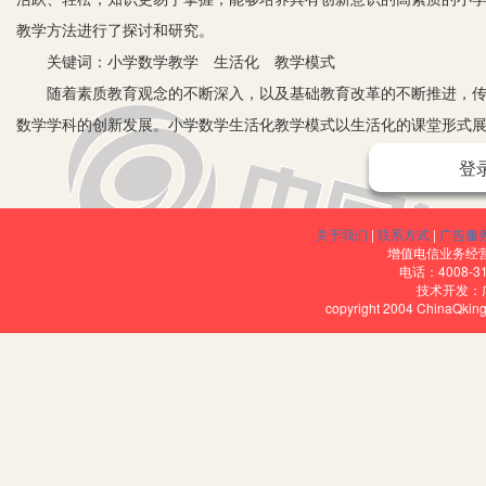
教学方法进行了探讨和研究。
关键词：小学数学教学 生活化 教学模式
随着素质教育观念的不断深入，以及基础教育改革的不断推进，传统
数学学科的创新发展。小学数学生活化教学模式以生活化的课堂形式
凡的日常生活当中，作为数学教育的源头，小学数学教学的生活化改
登
一、生活化教学模式在小学数学教学中的应用现状
1.小学数学教师的素质教育意识有待进一步提高。近年来，素质教
关于我们
|
联系方式
|
广告服
教学，试图用浅显易懂的日常生活问题来演绎小学数学教材内容，在
增值电信业务经营许
电话：4008-3
得虚无而失去可操作性。而且在改革的过程中，仍然有一部分教师固
技术开发：
copyright 2004 ChinaQk
2.缺乏有效的生活化教学。虽然在新课标的内容中对小学数学生活
保持着传统模式，甚至与新课标要求相悖，过度重视基础知识传授，
减。根据新课标进行改革的小学数学教学活动，随着普及程度的提高
教学中应用的效率，努力将生活中的问题引入课堂教学中。
3.小学数学教师知识体系结构单一。由于计算机网络、多媒体等多
培训以及交流，使得教师自身的知识体系结构单一，缺乏多元化的知