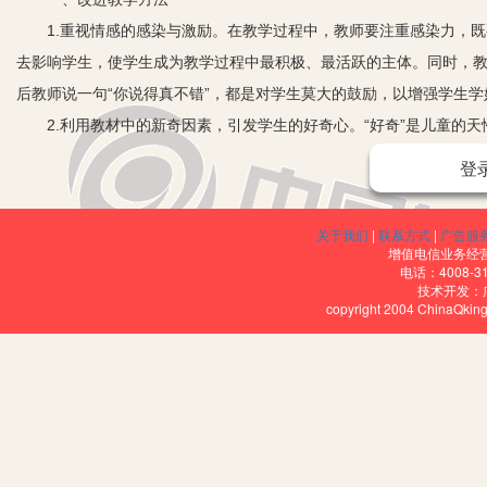
1.重视情感的感染与激励。在教学过程中，教师要注重感染力，既
去影响学生，使学生成为教学过程中最积极、最活跃的主体。同时，
后教师说一句“你说得真不错”，都是对学生莫大的鼓励，以增强学生
2.利用教材中的新奇因素，引发学生的好奇心。“好奇”是儿童的天
例如，我在进行“长方形的面积”教学时，先安排了一个抢答，展开
登
图形的面积分别是多少平方厘米？
关于我们
|
联系方式
|
广告服
增值电信业务经营许
电话：4008-3
技术开发：
copyright 2004 ChinaQk
回答前三个小题，学生争先恐后，课堂气氛非常活跃，到第4小题时
形成了鲜明的对比。此时，我紧紧抓住这个机会，迅速出击，说道：“你
天我们大家就一起来发现这个规律。”在这种情境下，孩子们进入了一