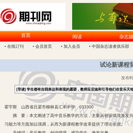
首页
阅读
杂志
• 在线订刊
• 会员首页
• 加入会员
• 中国杂志读者俱乐部
试论新课程
发布
[导读]
学生都有自我表达和表现的愿望，教师应启迪和引导他们在音乐天
霍宇斯 山西省吕梁市柳林县汇丰中学 033300
摘 要：本文阐述了高中音乐教学的方法，主要从创设情境激发兴趣
习能力等方面加以强调，从而为新课程教学改革提供了理论依据。
关键词：音乐教学 创设情境 感染学生 激发兴趣