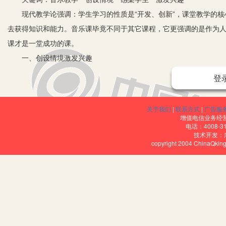
现代教学论强调：学生学习的性质是“开发、创新”，课堂教学的核心
去获得知识和能力。音乐课毕竟不同于其它课程，它更强调的是作为
课才是一堂成功的课。
一、创设情境激发兴趣
学生的学习兴趣、学习愿望总是在特定情境中发生的，离开了一定的
登
中应创设一定的情境，以激发学生的学习兴趣。由于音乐具有形象性
力强、音乐形象鲜明的乐曲来营造课堂的氛围和问题的情境，迅速集
关于我们
|
联系方式
|
广告服
二、创设情境感染学生
增值电信业务经营许
电话：4008-3
当学生在教师创设的问题情境中情绪被感染、兴趣被激发以后，可以
技术开发：
copyright 2004 ChinaQk
找一些相关的资料，如查找有关音乐家的资料等。在课堂教学中，可
习，即让学生自己先找一找（资料）、唱一唱（主题）、奏一奏（旋
挥学生的主观能动作用。这时教师要到各小组了解情况，并参与学生
围，又使学生学到了必要的基础知识和基本技能。
三、激发高中学生强烈的参与和表现意识
由于以往的教学模式特别是高中教学目的中过分强调高考产生的负面