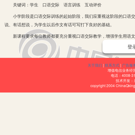
关键词：学生 口语交际 语言训练 互动评价
小学阶段是口语交际训练的起始阶段，我们应重视这阶段的口语交
说、有话想说，为学生以后作文有话可写打下良好的基础。
新课程要求每位教师都要充分重视口语交际教学，增强学生用语文的
题，摆在了每位教师的面前。根据小学生年龄特点和接受知识的规律
登
己在“口语交际”教学中的几点体会。
一、创设灵活多样的话题情境
关于我们
|
联系方式
|
广告服
增值电信业务经营许
学生“口语交际”能力的培养和习得，需要经历一个长期反复训练的过
电话：4008-3
技术开发：
际话题情境的创设。因为情境最能触动人的情感活动、激活人的思维
copyright 2004 ChinaQk
动，思维形象最容易受情感因素的感染，所以，教师要顺应儿童的心
趣地、主动地投人口语交际训练中。
二、激趣，调动学生参与的积极性
口语交际课不同于以前的看图说话，看图说话只要将图的意思说出来
发学生兴趣，因为学生有兴趣，才有交流的动机;有兴趣，思维才会活