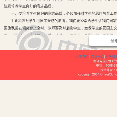
注意培养学生良好的意志品质。
一、要培养学生良好的意志品质，必须加强对学生的思想教育工
1.要加强对学生祖国荣誉感的教育。我们要经常给学生讲我们国家
国旗飘扬在领奖台上空时，教师要及时启发学生，激发学生的爱国主
健儿们学习，长大也要做优秀运动员，为国争光。事实证明：体育健
登
2.要加强对学生集体荣誉感的教育。体育课上，有的学生跳高或跳
与组之间进行。在集体荣誉面前，在组员间的互相鼓励和影响下，绝
关于我们
|
联系方式
|
广告服
3.教育学生端正学习动机。有些学生的学习成绩较好，但就是不喜
增值电信业务经营许
大；还有的学生认为体育活动危险，怕高怕险，表现出明显的意志薄
电话：4008-3
技术开发：
用，从而激发其积极锻炼的内部动机。
copyright 2004 ChinaQk
二、在各种活动中培养学生良好的意志品质
1.组织能增强学生意志品质的活动。如跳山羊、跳高、攀登等，在
致有三种：（1）防御性条件反射。“一朝被蛇咬，十年怕井绳”，有
（2）类化。如有的学生怕跳高，会影响到跳山羊、跳远甚至怕单腿跳
高。
2.了解了学生消极意志品质产生的原因后，就可以有的放矢，采取