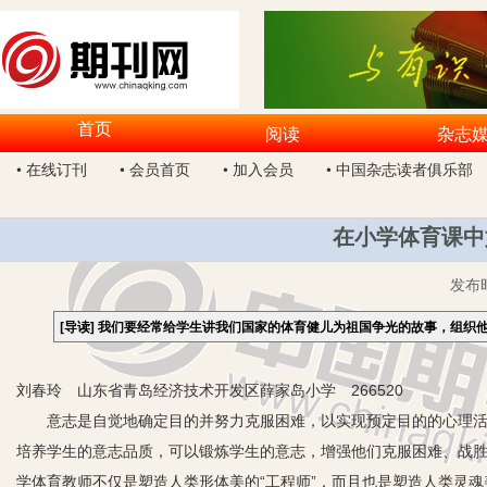
首页
阅读
杂志
• 在线订刊
• 会员首页
• 加入会员
• 中国杂志读者俱乐部
在小学体育课中
发布
[导读]
我们要经常给学生讲我们国家的体育健儿为祖国争光的故事，组织
刘春玲 山东省青岛经济技术开发区薛家岛小学 266520
意志是自觉地确定目的并努力克服困难，以实现预定目的的心理活动
培养学生的意志品质，可以锻炼学生的意志，增强他们克服困难、战
学体育教师不仅是塑造人类形体美的“工程师”，而且也是塑造人类灵魂