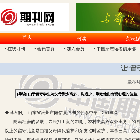
首页
阅读
杂志
• 在线订刊
• 会员首页
• 加入会员
• 中国杂志读者俱乐部
让“留
发布
[导读]
由于留守学生与父母聚少离多，沟通少，导致他们出现心理的偏差
◆ 李绍刚 山东省滨州市阳信县洋湖乡勃李中学 251800
随着社会的发展，农民打工潮的加剧，农村夫妻双双外出务工的增多
以上的留守儿童是由祖父母隔代监护和亲友临时监护，年事已高、文
师资力量、教学理念的局限与制约，针对留守儿童的需求提供特殊有