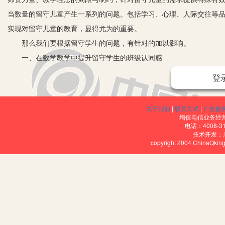
当数量的留守儿童产生一系列的问题。包括学习、心理、人际交往等
实现对留守儿童的教育，显得尤为的重要。
那么我们要根据留守学生的问题，有针对的加以影响。
一、在数学教学中提升留守学生的班级认同感
由于留守学生与父母聚少离多，沟通少，导致他们出现心理的偏差
登
新课程理念要求一切为了学生的发展，在数学教学中，小组合作交
流，这对留守学生来说是改变交际薄弱等问题的良机。在小组学习中
关于我们
|
联系方式
|
广告服
交流，这样的小组模式可以有效的打破留守学生的内心封闭，让他们
增值电信业务经营许
电话：4008-3
积极进取的集体，这样能较好的解决学生情感冷漠等问题，进一步地
技术开发：
copyright 2004 ChinaQk
二、在数学教学中强化留守学生的抗挫折能力
留守儿童由于长期的缺乏与父母的沟通，很少获得长辈的支持与信任
自杀事件时有发生，那么如何通过教学实现学生的挫折教育也是一个
在数学教学中，学生的思维能够得到较大的发挥，由于数学科目的特
是缺少家长帮助的留守学生。那么教师在教学中需要时刻关注这些学
悦。例如，在三角形全等的教学中，针对某一证明全等的问题，问题