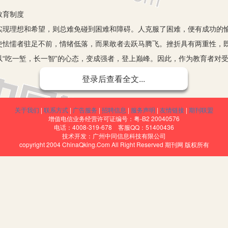
教育制度
理想和希望，则总难免碰到困难和障碍。人克服了困难，便有成功的愉
使怯懦者驻足不前，情绪低落，而果敢者去跃马腾飞。挫折具有两重性，
“吃一堑，长一智”的心态，变成强者，登上巅峰。因此，作为教育者对受
登录后查看全文...
施教者可以有意识地设计挫折教育的图景。目的是让受教育者去感受、
从而增加活力，体验人生的真情厚意，塑造良好的心理状态，让他在挫折
关于我们
|
联系方式
|
广告服务
|
招聘信息
|
服务声明
|
友情链接
|
期刊联盟
变能力。
增值电信业务经营许可证编号：粤-B2 20040576
电话：4008-319-678 客服QQ：51400436
物体一起运动；水，经常的、不停地寻求自己的路；水，遇到障碍则气势更
技术开发：广州中同信息科技有限公司
copyright 2004 ChinaQking.Com All Right Reserved 期刊网 版权所有
产生挫折中的能量，也正如水由因而果的自然宏大“气势”。网球运动员李娜
会勇敢和承担。”
车的人，路上遇到了逆风，这个人会弓腰劲蹬，任凭怒风呼号，依然朝
但是，挫折教育也不能矫揉造作，一切的一切不能偏离自然太遥远。也就是
岁女童小如，出生后一直都在河南老家跟爷爷奶奶生活，直到8月中旬，