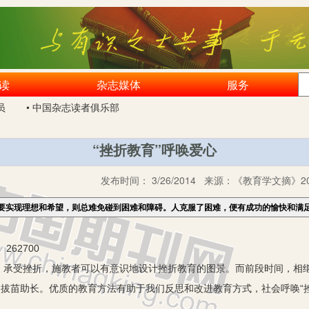
读
杂志媒体
服务
员
• 中国杂志读者俱乐部
“挫折教育”呼唤爱心
发布时间：
3/26/2014
来源：
《教育学文摘》20
要实现理想和希望，则总难免碰到困难和障碍。人克服了困难，便有成功的愉快和满
62700
挫折，施教者可以有意识地设计挫折教育的图景。而前段时间，相继出现了
、拔苗助长。优质的教育方法有助于我们反思和改进教育方式，社会呼唤“挫