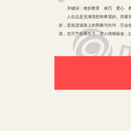
关键词：挫折教育 体罚 爱心 
人生总是充满理想和希望的。而要实现
折，是前进道路上的荆棘与坎坷，它会
底，也可产生再生力，使人情绪振奋，以
时尚。
为了使受教育者磨练意志，承受挫折，
者的诚恳、爱心和提携，似擂鼓催阵，
强孩子面对挫折时的心理承受能力和应
就像“水，不仅自己运动，还推动其他
让受教育者在克服“障碍”中壮大自己，
明是命运指派给我的催熟剂，它们让我学
我们本身都遇到过或者看到过，骑自行
然，挫折给人勇气、智慧与意志……，
灵出发。
2012年10月的各大小报刊载文，6