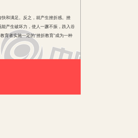
快和满足。反之，就产生挫折感。挫
既能产生破坏力，使人一蹶不振，跌入谷
教育者实施一定的“挫折教育”成为一种
领悟和攀登，在这个过程中体会到施教
和苦难中找到解决问题的办法，培养和增
大……”教者有意识地设置“障碍”，
说：“那些小磨难和小障碍，最后都被证
着目标前行。所以说，挫折有时来于自
说“挫折教育”从需要保护受教育者的心
才到浙江乐清与打工的父母相聚，不料，